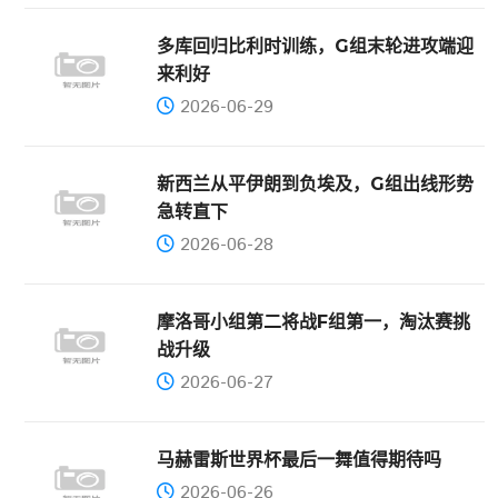
多库回归比利时训练，G组末轮进攻端迎
来利好
2026-06-29
新西兰从平伊朗到负埃及，G组出线形势
急转直下
2026-06-28
摩洛哥小组第二将战F组第一，淘汰赛挑
战升级
2026-06-27
马赫雷斯世界杯最后一舞值得期待吗
2026-06-26