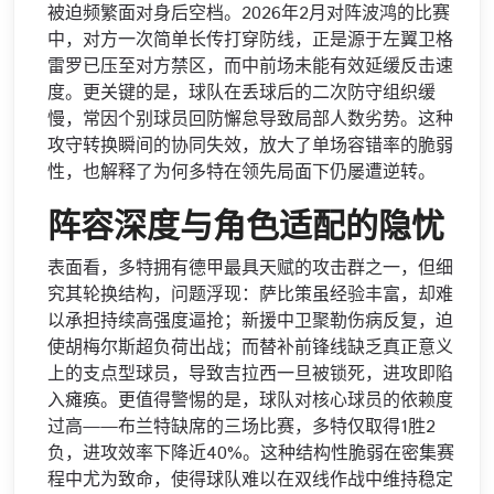
被迫频繁面对身后空档。2026年2月对阵波鸿的比赛
中，对方一次简单长传打穿防线，正是源于左翼卫格
雷罗已压至对方禁区，而中前场未能有效延缓反击速
度。更关键的是，球队在丢球后的二次防守组织缓
慢，常因个别球员回防懈怠导致局部人数劣势。这种
攻守转换瞬间的协同失效，放大了单场容错率的脆弱
性，也解释了为何多特在领先局面下仍屡遭逆转。
阵容深度与角色适配的隐忧
表面看，多特拥有德甲最具天赋的攻击群之一，但细
究其轮换结构，问题浮现：萨比策虽经验丰富，却难
以承担持续高强度逼抢；新援中卫聚勒伤病反复，迫
使胡梅尔斯超负荷出战；而替补前锋线缺乏真正意义
上的支点型球员，导致吉拉西一旦被锁死，进攻即陷
入瘫痪。更值得警惕的是，球队对核心球员的依赖度
过高——布兰特缺席的三场比赛，多特仅取得1胜2
负，进攻效率下降近40%。这种结构性脆弱在密集赛
程中尤为致命，使得球队难以在双线作战中维持稳定