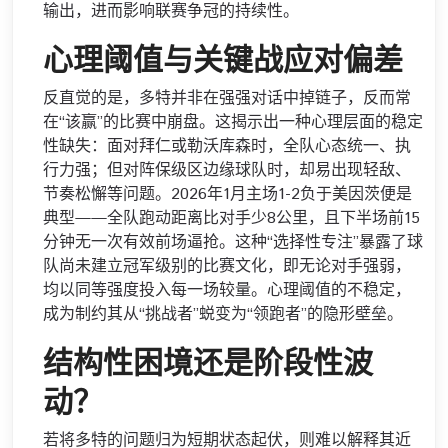
输出，进而影响联赛争冠的持续性。
心理阈值与关键战应对偏差
反直觉的是，多特并非在强强对话中掉链子，反而常
在“该赢”的比赛中崩盘。这揭示出一种心理层面的稳定
性缺失：面对拜仁或勒沃库森时，全队心态统一、执
行力强；但对阵保级区边缘球队时，却易出现轻敌、
节奏松懈等问题。2026年1月主场1-2负于美因茨便是
典型——全队跑动距离比对手少8公里，且下半场前15
分钟无一次有效前场逼抢。这种“选择性专注”暴露了球
队尚未建立冠军级别的比赛文化，即无论对手强弱，
均以同等强度投入每一场较量。心理阈值的不稳定，
成为制约其从“挑战者”蜕变为“领跑者”的隐形壁垒。
结构性困境还是阶段性波
动？
若将多特的问题归为短期状态起伏，则难以解释其近