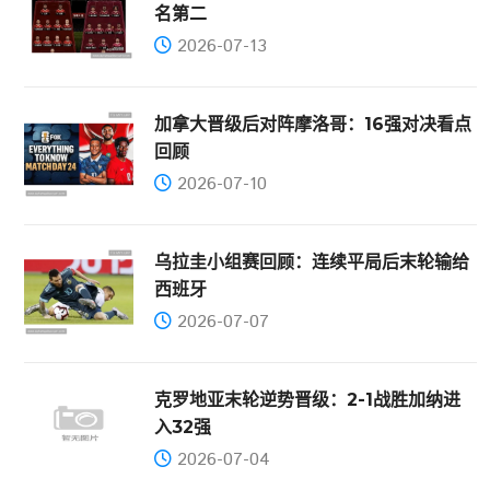
名第二
2026-07-13
加拿大晋级后对阵摩洛哥：16强对决看点
回顾
2026-07-10
乌拉圭小组赛回顾：连续平局后末轮输给
西班牙
2026-07-07
克罗地亚末轮逆势晋级：2-1战胜加纳进
入32强
2026-07-04