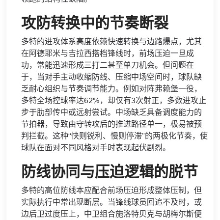
攻防转换中的节奏断裂
多特的进攻体系高度依赖快速转换与边路爆点，尤其
在阿德耶米与吉拉西搭档锋线时，前场压迫一旦成
功，常能迅速形成三打二甚至单刀机会。但问题在
于，当对手主动收缩防线、压缩中场空间时，球队缺
乏耐心组织与节奏调节能力。例如对阵弗赖堡一役，
多特全场控球率达62%，却仅有3次射正，多数进攻止
步于肋部传中或远射尝试。中场缺乏具备调度能力的
节拍器，导致由守转攻后的推进路径单一，极易被预
判拦截。这种“快则锐利、慢则停滞”的两极化节奏，使
球队在面对不同风格对手时表现起伏剧烈。
防线协同与压迫逻辑的脱节
多特的高位防线本应配合前场压迫形成整体压制，但
实际执行中常出现断层。当锋线球员回追不及时，或
边后卫过度压上，中卫组合施洛特贝克与胡梅尔斯便