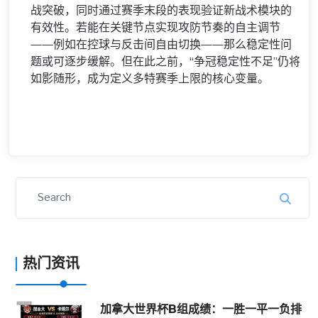
战突破，同时通过赛季末段的表现验证新战术模块的
有效性。若能在关键节点实现攻防节奏的自主调节
——例如在控球与反击间自由切换——那么稳定性问
题或可逐步缓解。但在此之前，“争冠稳定性不足”仍将
如影随形，成为定义多特赛季上限的核心变量。
热门资讯
加拿大世界杯B组成绩：一胜一平一负排