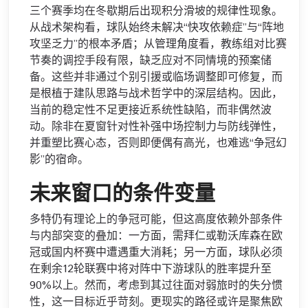
三个赛季均在冬歇期后出现积分滑坡的规律性现象。
从战术架构看，球队始终未解决“快攻依赖症”与“阵地
攻坚乏力”的根本矛盾；从管理角度看，教练组对比赛
节奏的调控手段有限，缺乏应对不同情境的预案储
备。这些并非通过个别引援或临场调整即可修复，而
是根植于建队思路与战术哲学中的深层结构。因此，
当前的稳定性不足更接近系统性缺陷，而非偶然波
动。除非在夏窗针对性补强中场控制力与防线弹性，
并重塑比赛心态，否则即便偶有高光，也难逃“争冠幻
影”的宿命。
未来窗口的条件变量
多特仍有理论上的争冠可能，但这高度依赖外部条件
与内部突变的叠加：一方面，需拜仁或勒沃库森在欧
冠或国内杯赛中遭遇重大消耗；另一方面，球队必须
在剩余12轮联赛中将对阵中下游球队的胜率提升至
90%以上。然而，考虑到其过往面对弱旅时的失分惯
性，这一目标近乎苛刻。更现实的路径或许是聚焦欧