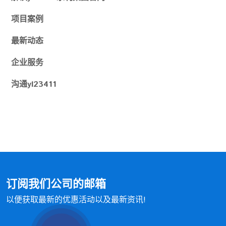
项目案例
最新动态
企业服务
沟通
yl23411
订阅我们公司的邮箱
以便获取最新的优惠活动以及最新资讯!