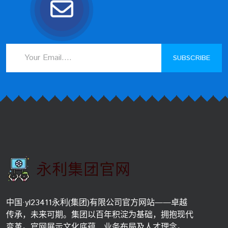
SUBSCRIBE
中国·yl23411永利(集团)有限公司官方网站——卓越
传承，未来可期。集团以百年积淀为基础，拥抱现代
变革。官网展示文化底蕴、业务布局及人才理念。