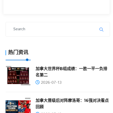
热门资讯
加拿大世界杯B组成绩：一胜一平一负排
名第二
2026-07-13
加拿大晋级后对阵摩洛哥：16强对决看点
回顾