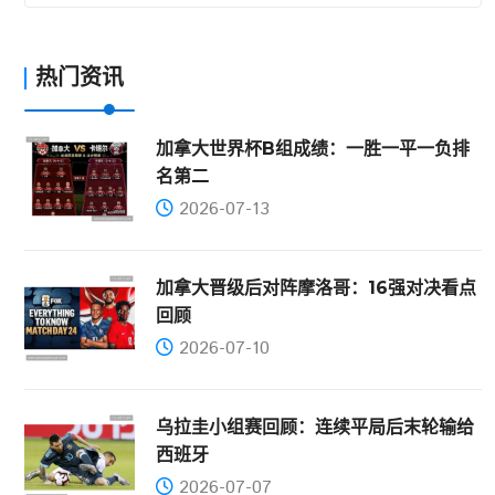
热门资讯
加拿大世界杯B组成绩：一胜一平一负排
名第二
2026-07-13
加拿大晋级后对阵摩洛哥：16强对决看点
回顾
2026-07-10
乌拉圭小组赛回顾：连续平局后末轮输给
西班牙
2026-07-07