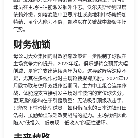
结。反观同为德甲中游的霍芬海姆或弗赖堡，其青训
球员在主场往往能激发额外斗志。沃尔夫斯堡则过度
依赖外援，如喀麦隆中卫恩库杜或奥地利中场鲍姆加
特纳，虽个人能力不俗，却难以在关键战中凝聚主场
气势。
财务枷锁
母公司大众集团的财政紧缩政策进一步限制了球队在
主场竞争力的提升。2023年起，俱乐部转会预算大幅
削减，夏窗净支出连续两年为负。这导致阵容深度不
足，尤其在多线作战时主场轮换捉襟见肘。2024年12
月欧协联与德甲双线作战期间，主力中卫组合连续作
战，体能透支直接引发主场对阵波鸿的定位球失分。
更深远的影响在于引援质量：无法吸引顶级攻击手，
只能签下性价比型球员，如租借而来的日本边锋町田
浩树，虽勤勉但缺乏改变战局的能力。主场战绩因此
陷入“低投入—低表现—低收入”的恶性循环。
未来歧路