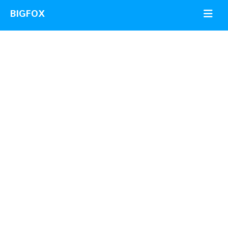
最新动态
首页
最新动态