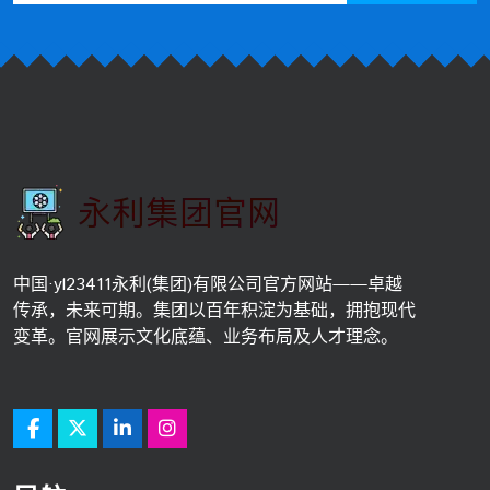
中国·yl23411永利(集团)有限公司官方网站——卓越
传承，未来可期。集团以百年积淀为基础，拥抱现代
变革。官网展示文化底蕴、业务布局及人才理念。