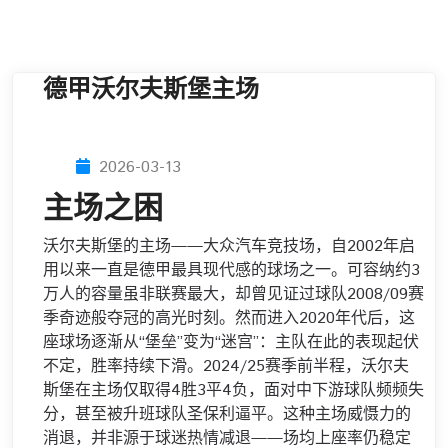
德甲沃尔夫斯堡主场
2026-03-13
主场之困
沃尔夫斯堡的主场——大众汽车竞技场，自2002年启
用以来一直是德甲最具现代感的球场之一。可容纳约3
万人的容量虽非联赛最大，却曾见证过球队2008/09赛
季奇迹般夺冠的高光时刻。然而进入2020年代后，这
座球场逐渐从“堡垒”变为“迷宫”：主队在此的表现起伏
不定，胜率持续下滑。2024/25赛季前半程，沃尔夫
斯堡在主场仅取得4胜3平4负，面对中下游球队频频失
分，甚至被升班球队圣保利逼平。这种主场威慑力的
消退，并非源于球迷热情减退——场均上座率仍稳定