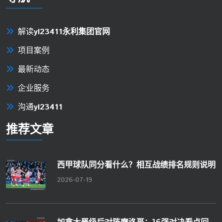
解读
yl23411永利集团官网
项目案例
最新动态
企业服务
沟通
yl23411
推荐文章
西甲球队同分看什么？相互战绩排名规则说明
2026-07-19