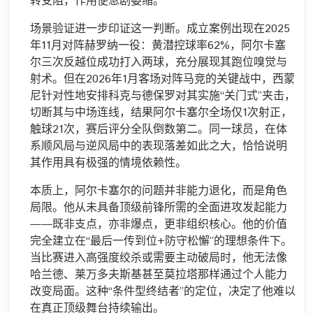
转受阻，作用便急剧萎缩。
场景验证进一步印证这一判断。成立案例出现在2025
年11月对阵赫罗纳一役：黄潜控球率62%，阿尔卡塞
尔三次反越位成功打入两球，充分展现其跑位嗅觉与
射术。但在2026年1月客场对阵马竞的关键战中，西蒙
尼针对性地安排科克与德保罗对其实施“关门式”夹击，
切断其与中场连线，结果阿尔卡塞尔全场仅1次射正，
触球21次，赛后评分全队倒数第二。同一球员，在体
系顺风局与逆风局中的表现落差如此之大，恰恰说明
其作用具有极强的情境依赖性。
本质上，阿尔卡塞尔的问题并非能力退化，而是角色
局限。他从未具备顶级前锋所需的全面进攻发起能力
——既非支点，亦非爆点，更非组织核心。他的价值
完全建立在“最后一传到位+防守松懈”的理想条件下。
当比赛进入高强度绞杀或需要主动破局时，他无法像
哈兰德、莱万多夫斯基甚至莫拉塔那样通过个人能力
改变局面。这种“条件型终结者”的定位，决定了他难以
在真正顶级舞台持续输出。