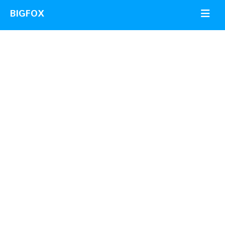
项目案例
首页
项目案例