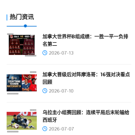
热门资讯
加拿大世界杯B组成绩：一胜一平一负排
名第二
2026-07-13
加拿大晋级后对阵摩洛哥：16强对决看点
回顾
2026-07-10
乌拉圭小组赛回顾：连续平局后末轮输给
西班牙
2026-07-07