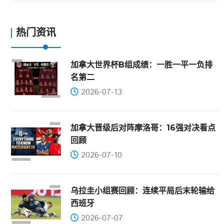
热门资讯
加拿大世界杯B组成绩：一胜一平一负排
名第二
2026-07-13
加拿大晋级后对阵摩洛哥：16强对决看点
回顾
2026-07-10
乌拉圭小组赛回顾：连续平局后末轮输给
西班牙
2026-07-07