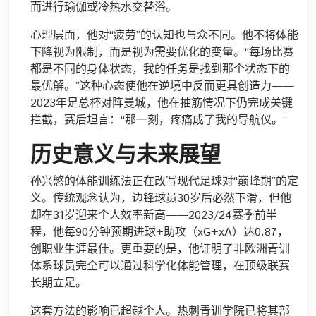
而进行瑜伽或冷热水交替浴。
心理层面，他对“疲劳”的认知也与众不同。他不将体能
下降视为限制，而是视为需要优化的变量。“每场比赛
都是不同的身体状态，我的任务是找到那个状态下的
最优解。”这种心态使他在逆境中反而更具创造力——
2023年足总杯对阵曼城，他在抽筋情况下仍完成关键
拦截，赛后坦言：“那一刻，疼痛成了我的导航仪。”
历史意义与未来展望
孙兴慜的体能训练法正在改写现代足球对“巅峰期”的定
义。传统观念认为，边锋球员30岁后必然下滑，但他
却在31岁迎来个人效率新高——2023/24赛季前半
程，他每90分钟预期进球+助攻（xG+xA）达0.87，
创职业生涯最佳。更重要的是，他证明了非欧洲青训
体系球员完全可以通过科学化体能管理，在顶级联赛
长期立足。
这套方法的影响已超越个人。热刺青训学院已将其部