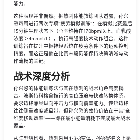
能力。
这种表现并非偶然。据热刺体能教练团队透露，孙兴
慜每周进行两次专项“疲劳模拟训练”：在模拟比赛最后
15分钟生理状态下（心率维持在170bpm以上、血乳酸
浓度＞4mmol/L），执行高强度技术动作组合。这种
训练旨在提升中枢神经系统在疲劳条件下的运动控制
精度，而这正是他在比赛末段仍能保持决策清晰与动
作流畅的关键。
战术深度分析
孙兴慜的体能训练法与其在热刺的战术角色高度耦
合。波斯特科格鲁推行的高位压迫与快速转换体系，
要求边锋兼具纵向冲击力与横向覆盖能力。传统边锋
往往侧重速度或盘带，但孙兴慜的独特价值在于其“全
维度移动效率”——即在最小能量消耗下完成最大战术
覆盖。
从阵型结构看，热刺采用4-3-3变体，孙兴慜名义上是