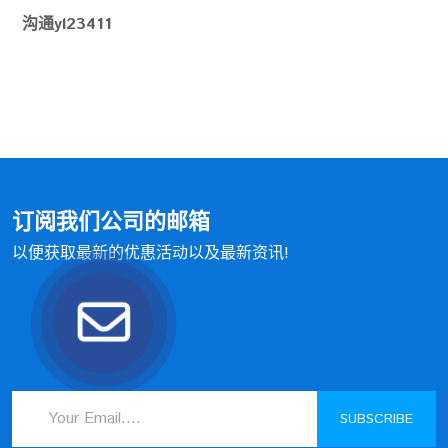
沟通
yl23411
订阅我们公司的邮箱
以便获取最新的优惠活动以及最新资讯!
SUBSCRIBE