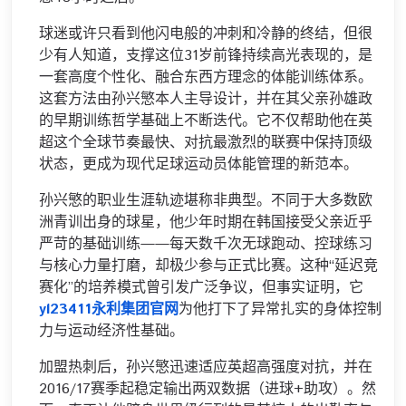
球迷或许只看到他闪电般的冲刺和冷静的终结，但很
少有人知道，支撑这位31岁前锋持续高光表现的，是
一套高度个性化、融合东西方理念的体能训练体系。
这套方法由孙兴慜本人主导设计，并在其父亲孙雄政
的早期训练哲学基础上不断迭代。它不仅帮助他在英
超这个全球节奏最快、对抗最激烈的联赛中保持顶级
状态，更成为现代足球运动员体能管理的新范本。
孙兴慜的职业生涯轨迹堪称非典型。不同于大多数欧
洲青训出身的球星，他少年时期在韩国接受父亲近乎
严苛的基础训练——每天数千次无球跑动、控球练习
与核心力量打磨，却极少参与正式比赛。这种“延迟竞
赛化”的培养模式曾引发广泛争议，但事实证明，它
yl23411永利集团官网
为他打下了异常扎实的身体控制
力与运动经济性基础。
加盟热刺后，孙兴慜迅速适应英超高强度对抗，并在
2016/17赛季起稳定输出两双数据（进球+助攻）。然