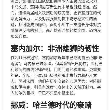
姆巴佩领衔的法国队依旧拥有令人生畏的进攻火力，
卡马文加、楚阿梅尼等新生代中场也日趋成熟。然
而，连续两届闯入决赛后的疲劳感、更衣室潜在的代
际更替压力，以及对高强度对抗下防守稳定性的质
疑，都可能成为隐患。面对小组中三支擅长身体对抗
或快速反击的对手，高卢雄鸡若想轻松突围，恐怕没
那么容易。
塞内加尔：非洲雄狮的韧性
作为非洲杯冠军，塞内加尔近年来已证明自己绝非“陪
跑者”。马内虽已过巅峰，但其领袖气质仍在；库利巴
利领衔的防线纪律严明，门将门迪经验丰富。更重要
的是，全队上下展现出极强的战术执行力和战斗意
志。面对法国，他们有历史交锋的心理优势；对阵挪
威和伊拉克，则具备速度与身体上的天然压制力。塞
内加尔的目标，早已不只是小组出线。
挪威：哈兰德时代的豪赌