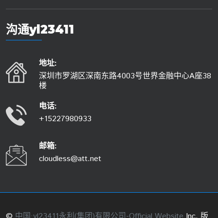
沟通
yl23411
地址:
深圳市罗湖区深南东路4003号世界金融中心A座38
楼
电话:
+15227980933
邮箱:
cloudless@att.net
©
中国·yl23411永利(集团)有限公司-Official Website
Inc. 版