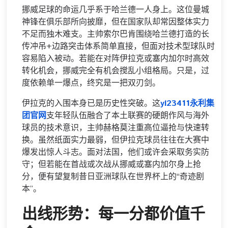
挪威足球的命运几乎系于哈兰德一人身上。这位曼城
神锋在俱乐部所向披靡，但在国家队却常因整体实力
不足而独木难支。主帅索尔巴肯围绕哈兰德打造的长
传冲吊+边路突击体系简单直接，但面对技术型球队时
容易陷入被动。若能在对阵伊拉克或塞内加尔时高效
转化机会，挪威完全有机会搅乱小组格局。只是，过
度依赖单一爆点，终究是一把双刃剑。
伊拉克的入围本身已是历史性突破。这
yl23411永利集
团官网
支年轻队伍融合了本土联赛的硬朗作风与海外
球员的技术意识，主帅赫格莫注重高位逼抢与快速转
换。虽然纸面实力最弱，但伊拉克球员往往在大赛中
爆发出惊人斗志。面对法国，他们或许会采取务实防
守；但若能在首战或次战从挪威或塞内加尔身上抢
分，便有望复制昔日亚洲球队在世界杯上的“奇迹剧
本”。
出线形势：每一分都价值千