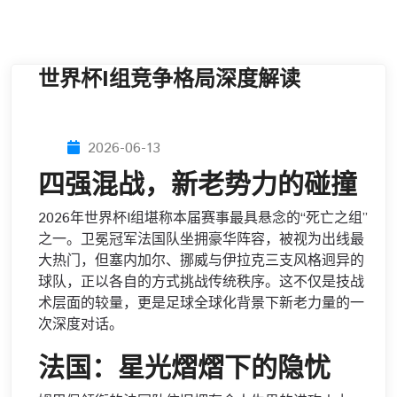
世界杯I组竞争格局深度解读
2026-06-13
四强混战，新老势力的碰撞
2026年世界杯I组堪称本届赛事最具悬念的“死亡之组”
之一。卫冕冠军法国队坐拥豪华阵容，被视为出线最
大热门，但塞内加尔、挪威与伊拉克三支风格迥异的
球队，正以各自的方式挑战传统秩序。这不仅是技战
术层面的较量，更是足球全球化背景下新老力量的一
次深度对话。
法国：星光熠熠下的隐忧