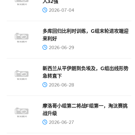
入32强
2026-07-04
多库回归比利时训练，G组末轮进攻端迎
来利好
2026-06-29
新西兰从平伊朗到负埃及，G组出线形势
急转直下
2026-06-28
摩洛哥小组第二将战F组第一，淘汰赛挑
战升级
2026-06-27