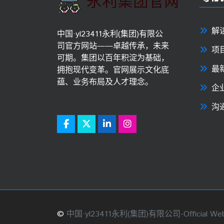
解
中国·yl23411永利(集团)有限公
司官方网站——卓越传承，未来
项
可期。集团以百年积淀为基础，
最
拥抱现代变革。官网展示文化底
蕴、业务布局及人才理念。
企
沟
©
中国·yl23411永利(集团)有限公司-Official Web