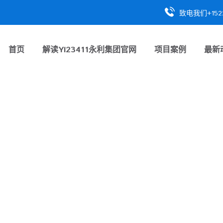
致电我们+1522
首页
解读
Yl23411永利集团官网
项目案例
最新