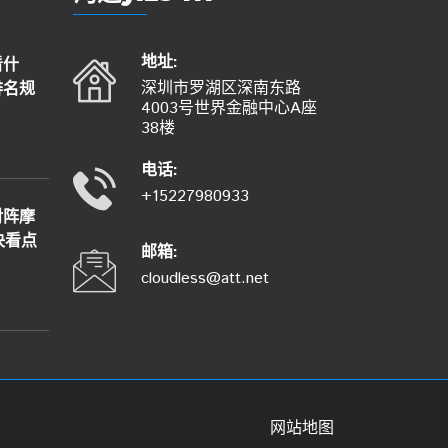
地址:
看什
深圳市罗湖区深南东路
排名规
4003号世界金融中心A座
38楼
电话:
+15227980933
对阵摩
决看点
邮箱:
cloudless@att.net
网站地图