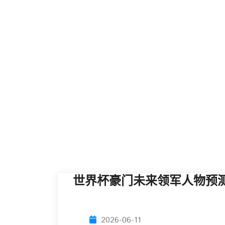
世界杯豪门未来领军人物预
2026-06-11