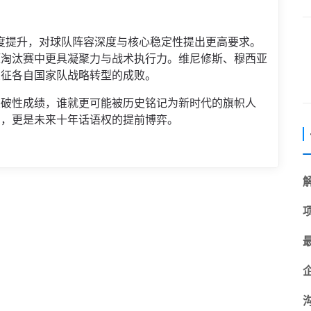
杂度提升，对球队阵容深度与核心稳定性提出更高要求。
压淘汰赛中更具凝聚力与战术执行力。维尼修斯、穆西亚
象征各自国家队战略转型的成败。
突破性成绩，谁就更可能被历史铭记为新时代的旗帜人
负，更是未来十年话语权的提前博弈。