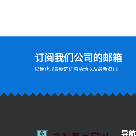
订阅我们公司的邮箱
以便获取最新的优惠活动以及最新资讯!
导航