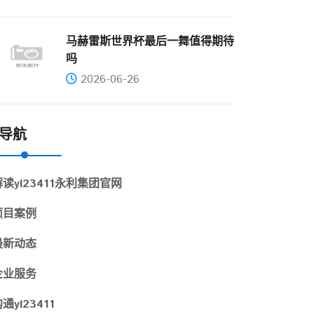
马赫雷斯世界杯最后一舞值得期待
吗
2026-06-26
导航
解读
yl23411永利集团官网
项目案例
最新动态
企业服务
沟通
yl23411