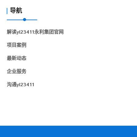
导航
解读
yl23411永利集团官网
项目案例
最新动态
企业服务
沟通
yl23411