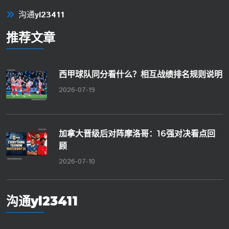
沟通
yl23411
推荐文章
西甲球队同分看什么？相互战绩排名规则说明
2026-07-19
加拿大晋级后对阵摩洛哥：16强对决看点回
顾
2026-07-10
沟通
yl23411