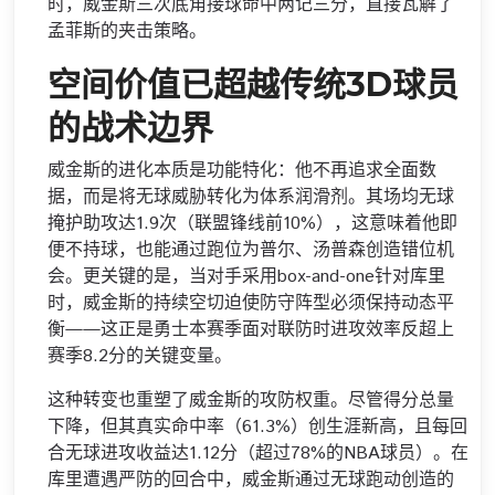
时，威金斯三次底角接球命中两记三分，直接瓦解了
孟菲斯的夹击策略。
空间价值已超越传统3D球员
的战术边界
威金斯的进化本质是功能特化：他不再追求全面数
据，而是将无球威胁转化为体系润滑剂。其场均无球
掩护助攻达1.9次（联盟锋线前10%），这意味着他即
便不持球，也能通过跑位为普尔、汤普森创造错位机
会。更关键的是，当对手采用box-and-one针对库里
时，威金斯的持续空切迫使防守阵型必须保持动态平
衡——这正是勇士本赛季面对联防时进攻效率反超上
赛季8.2分的关键变量。
这种转变也重塑了威金斯的攻防权重。尽管得分总量
下降，但其真实命中率（61.3%）创生涯新高，且每回
合无球进攻收益达1.12分（超过78%的NBA球员）。在
库里遭遇严防的回合中，威金斯通过无球跑动创造的