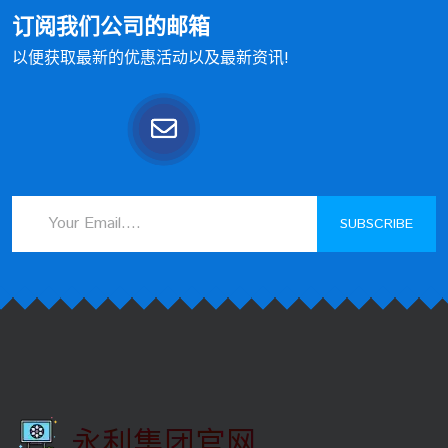
订阅我们公司的邮箱
以便获取最新的优惠活动以及最新资讯!
SUBSCRIBE