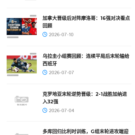
加拿大晋级后对阵摩洛哥：16强对决看点
回顾
2026-07-10
乌拉圭小组赛回顾：连续平局后末轮输给
西班牙
2026-07-07
克罗地亚末轮逆势晋级：2-1战胜加纳进
入32强
2026-07-04
多库回归比利时训练，G组末轮进攻端迎