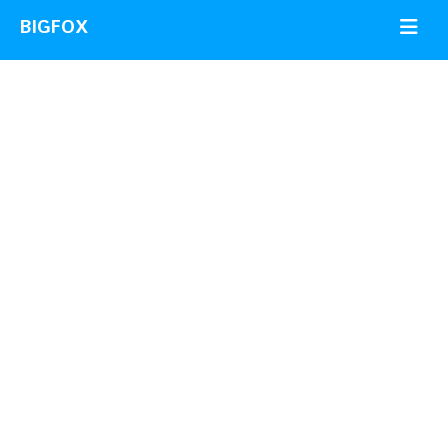
项目案例
首页
项目案例