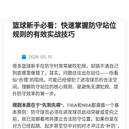
篮球新手必看：快速掌握防守站位
规则的有效实战技巧
2026-05-10
很多篮球新手在防守时常常被吹犯规，却搞不清自己
到底哪里做错了。其实，问题往往出在站位——你看
似“合理”的阻挡，可能已经侵犯了进攻球员的合法空
间。理解防守站位的核心规则，是避免无谓犯规、提
升防守效率的第一步。
规则本质在于“先到先得”
。FIBA和NBA都遵循一个基
本原则：防守球员必须在进攻球员启动突破或变向之
前，就已双脚着地并建立合法防守位置。如果你是在
对方已经起跳、起步甚至空中对抗时才冲过去“补防”，